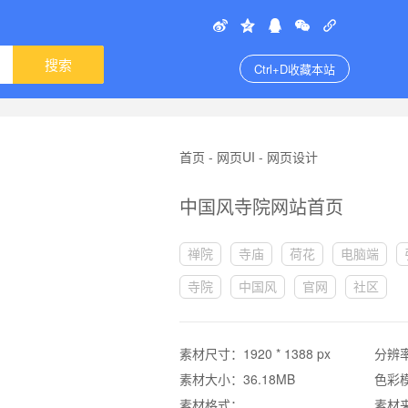
搜索
Ctrl+D收藏本站
首页
-
网页UI
-
网页设计
中国风寺院网站首页
禅院
寺庙
荷花
电脑端
寺院
中国风
官网
社区
素材尺寸：
1920 * 1388 px
分辨
素材大小：
36.18MB
色彩
素材格式：
素材