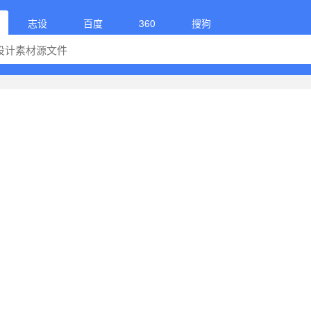
志设
百度
360
搜狗