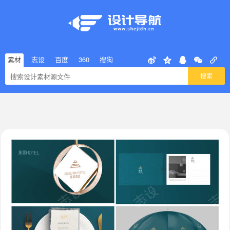
素材
志设
百度
360
搜狗
搜索