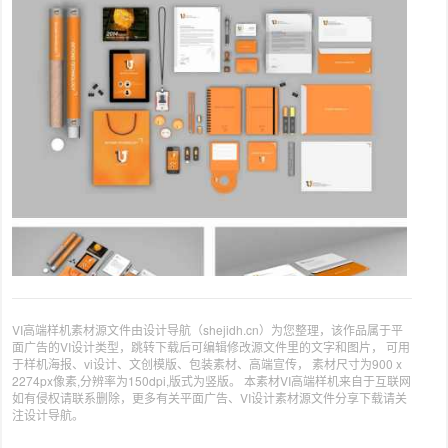
VI高端样机素材源文件由设计导航（shejidh.cn）为您整理，该作品属于平
面广告的VI设计类型，跳转下载后可编辑修改源文件里的文字和图片， 可用
于样机海报、vi设计、文创模版、包装素材、高端宣传， 素材尺寸为900 x
2274px像素,分辨率为150dpi,版式为竖版。 本素材VI高端样机来自于互联网
如有侵权请联系删除，更多有关平面广告、VI设计素材源文件分享下载请关
注设计导航。