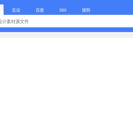
志设
百度
360
搜狗