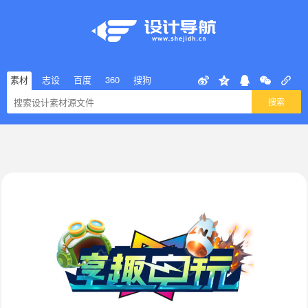
素材
志设
百度
360
搜狗
搜索