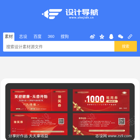
素材
志设
百度
360
搜狗
搜索