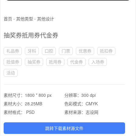
首页
-
其他类型
-
其他设计
抽奖券抵用券代金券
礼品券
牙科
口腔
门票
优惠券
抵扣券
抵值券
抽奖券
抵用券
代金券
入场券
活动
素材尺寸：
1800 * 800 px
分辨率：
300 dpi
素材大小：
28.25MB
色彩模式：
CMYK
素材格式：
PSD
素材来源：
志设网
跳转下载素材源文件