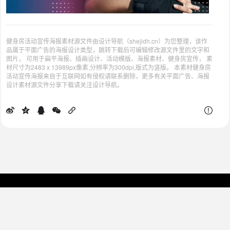
健身房活动宣传海报素材源文件由设计导航（shejidh.cn）为您整理，该作
品属于平面广告的海报设计类型，跳转下载后可编辑修改源文件里的文字和
图片， 可用于扁平海报、插画设计、活动模版、海报素材、健身房宣传， 素
材尺寸为2483 x 13989px像素,分辨率为300dpi,版式为竖版。 本素材健身房
活动宣传海报来自于互联网如有侵权请联系删除，更多有关平面广告、海报
设计素材源文件分享下载请关注设计导航。
为设计师提供最便捷的网址导，所有网址收集于互联网，版权归原作者所有。
Copyright © 2024
设计导航
| shejidh.cn
浙ICP备2024084117号-4