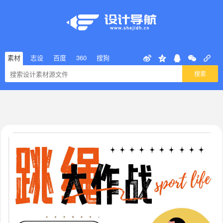
素材
志设
百度
360
搜狗
搜索