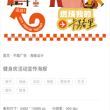
首页
-
平面广告
-
海报设计
健身房活动宣传海报
扁平
插画
活动
海报
健身房
生活
塑形
健身
素材尺寸：
2483 * 13989 px
分辨率：
300 dpi