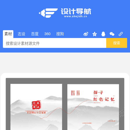
素材
志设
百度
360
搜狗
搜索