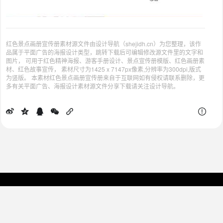
红色景点画册宣传册素材源文件由设计导航（shejidh.cn）为您整理，该作
品属于平面广告的海报设计类型，跳转下载后可编辑修改源文件里的文字和
图片， 可用于红色精神海报、游客手册设计、景点宣传册模版、红色画册素
材、红色故事宣传， 素材尺寸为1425 x 7147px像素,分辨率为300dpi,版式
为竖版。 本素材红色景点画册宣传册来自于互联网如有侵权请联系删除，更
多有关平面广告、海报设计素材源文件分享下载请关注设计导航。
为设计师提供最便捷的网址导，所有网址收集于互联网，版权归原作者所有。
Copyright © 2024
设计导航
| shejidh.cn
浙ICP备2024084117号-4