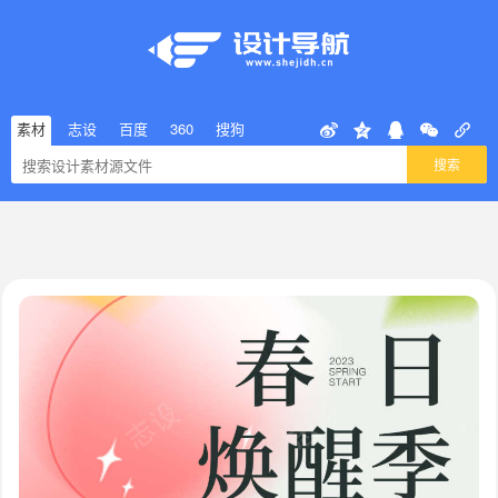
素材
志设
百度
360
搜狗
搜索