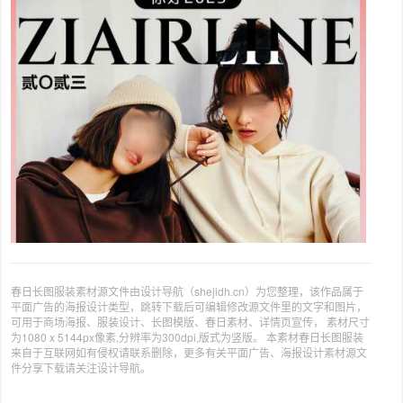
春日长图服装素材源文件由设计导航（shejidh.cn）为您整理，该作品属于
平面广告的海报设计类型，跳转下载后可编辑修改源文件里的文字和图片，
可用于商场海报、服装设计、长图模版、春日素材、详情页宣传， 素材尺寸
为1080 x 5144px像素,分辨率为300dpi,版式为竖版。 本素材春日长图服装
来自于互联网如有侵权请联系删除，更多有关平面广告、海报设计素材源文
件分享下载请关注设计导航。