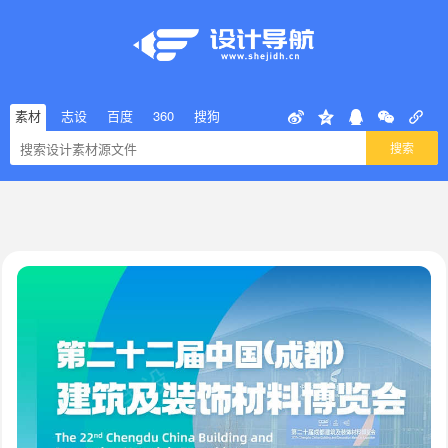
素材
志设
百度
360
搜狗
搜索