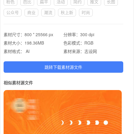
粉色
芭比
扁平
活动
简约
推文
长图
公众号
商业
潮流
秋上新
时尚
素材尺寸：
800 * 25566 px
分辨率：
300 dpi
素材大小：
198.36MB
色彩模式：
RGB
素材格式：
AI
素材来源：
志设网
跳转下载素材源文件
相似素材源文件