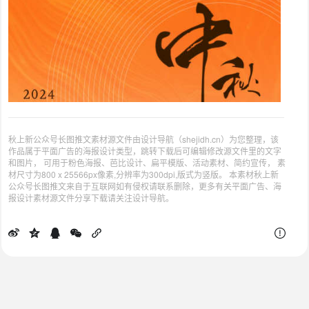
秋上新公众号长图推文素材源文件由设计导航（shejidh.cn）为您整理，该
作品属于平面广告的海报设计类型，跳转下载后可编辑修改源文件里的文字
和图片， 可用于粉色海报、芭比设计、扁平模版、活动素材、简约宣传， 素
材尺寸为800 x 25566px像素,分辨率为300dpi,版式为竖版。 本素材秋上新
公众号长图推文来自于互联网如有侵权请联系删除，更多有关平面广告、海
报设计素材源文件分享下载请关注设计导航。